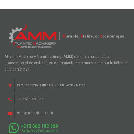
Atlantic Machinery Manufacturing (AMM) est une entreprise de
conception et de distribution de fabrication de machines pour le bâtiment
et le génie civil
Parc industriel settapark, 26000, Settat - Maroc.
+212 523 725 332
sales@a-machinery.com