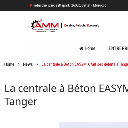
Industriel parc settapark, 26000, Settat - Morocco.
Home
ENTREPR
Home
News
La centrale à Béton EASYMIX fait ses débuts à Tang
La centrale à Béton EASYM
Tanger