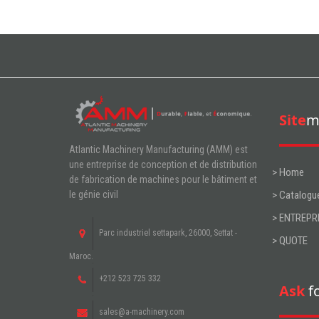
Site
m
Atlantic Machinery Manufacturing (AMM) est
une entreprise de conception et de distribution
> Home
de fabrication de machines pour le bâtiment et
> Catalogu
le génie civil
> ENTREPR
Parc industriel settapark, 26000, Settat -
> QUOTE
Maroc.
+212 523 725 332
Ask
f
sales@a-machinery.com