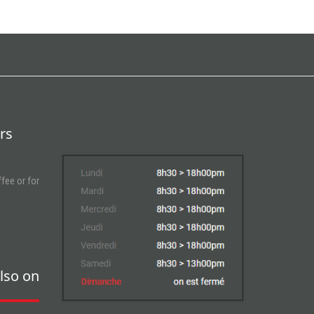
rs
fee or for
lso on