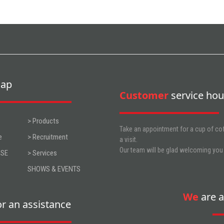
ap
Customer
service hou
> Products
Take an appointment for a cup of cof
e
> Recruitment
a visit.
Our team will be glad welcoming you
ISE
> Services
SHOWS & EVENTS
We
are a
or an assistance